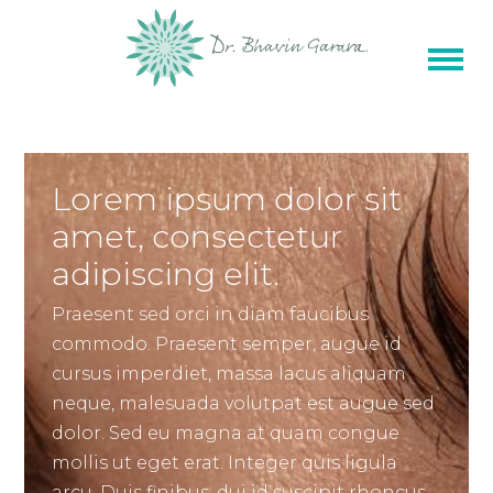
Lorem ipsum dolor sit
amet, consectetur
adipiscing elit.
Praesent sed orci in diam faucibus
commodo. Praesent semper, augue id
cursus imperdiet, massa lacus aliquam
neque, malesuada volutpat est augue sed
dolor. Sed eu magna at quam congue
mollis ut eget erat. Integer quis ligula
arcu. Duis finibus, dui id suscipit rhoncus,