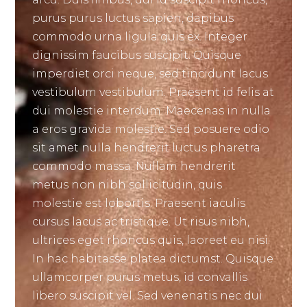
purus purus luctus sapien, dapibus
commodo urna ligula quis ex. Integer
dignissim faucibus suscipit. Quisque
imperdiet orci neque, sed tincidunt lacus
vestibulum vestibulum. Praesent id felis at
dui molestie interdum. Maecenas in nulla
a eros gravida molestie. Sed posuere odio
sit amet nulla hendrerit luctus pharetra
commodo massa. Nullam hendrerit
metus non nibh sollicitudin, quis
molestie est lobortis. Praesent iaculis
cursus lacus ac tristique. Ut risus nibh,
ultrices eget rhoncus quis, laoreet eu nisi.
In hac habitasse platea dictumst. Quisque
ullamcorper purus metus, id convallis
libero suscipit vel. Sed venenatis nec dui